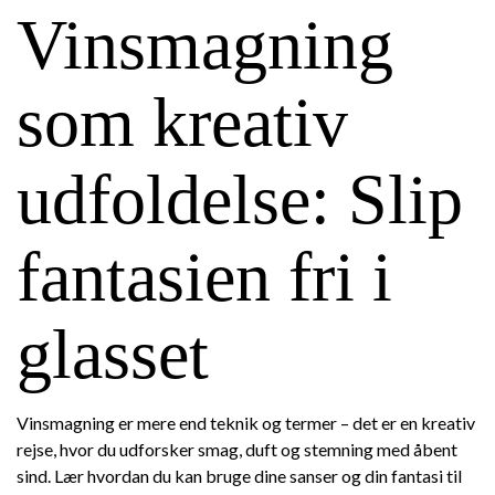
Vinsmagning
som kreativ
udfoldelse: Slip
fantasien fri i
glasset
Vinsmagning er mere end teknik og termer – det er en kreativ
rejse, hvor du udforsker smag, duft og stemning med åbent
sind. Lær hvordan du kan bruge dine sanser og din fantasi til