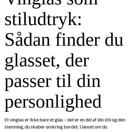
stiludtryk:
Sådan finder du
glasset, der
passer til din
personlighed
Et vinglas er ikke bare et glas – det er en del af din stil og den
stemning, du skaber omkring bordet. Uanset om du