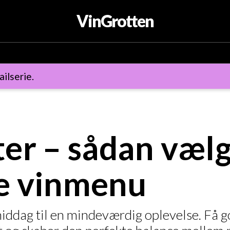
VinGrotten
ailserie.
etter – sådan væl
te vinmenu
ddag til en mindeværdig oplevelse. Få go