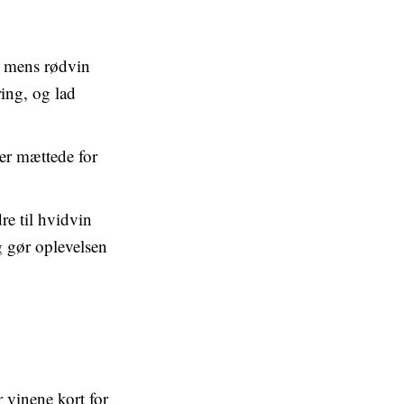
, mens rødvin
ring, og lad
ver mættede for
re til hvidvin
g gør oplevelsen
vinene kort for