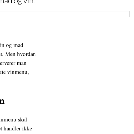
mad og vin.
vin og mad
et. Men hvordan
serverer man
ekte vinmenu,
.
in
 vinmenu skal
et handler ikke