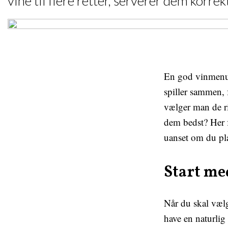
vine til flere retter, serverer dem korr
En god vinmenu 
spiller sammen,
vælger man de ri
dem bedst? Her 
uanset om du pl
Start me
Når du skal vælge
have en naturlig