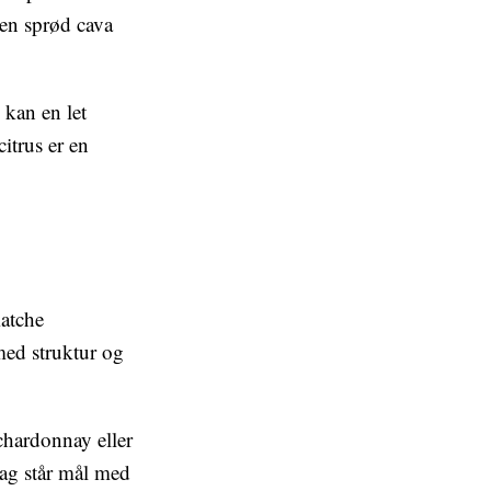
 en sprød cava
 kan en let
citrus er en
matche
 med struktur og
chardonnay eller
mag står mål med