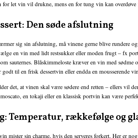
en for let vin vil drukne, mens en for tung vin kan overdøv
essert: Den søde afslutning
mer sig sin afslutning, må vinene gerne blive rundere og 
vælge en vin med lidt restsukker eller moden frugt – fx port
som sauternes. Blåskimmeloste kræver en vin med sødme o
r godt til en frisk dessertvin eller endda en mousserende vi
der det, at vinen skal være sødere end retten – ellers vil de
moscato, en tokaji eller en klassisk portvin kan være perfek
g: Temperatur, rækkefølge og gl
vin mister sin charme, hvis den serveres forkert. Her er nog