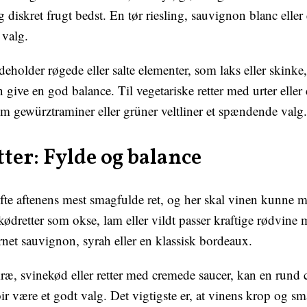
g diskret frugt bedst. En tør riesling, sauvignon blanc eller
 valg.
deholder røgede eller salte elementer, som laks eller skinke,
 give en god balance. Til vegetariske retter med urter eller 
m gewürztraminer eller grüner veltliner et spændende valg.
ter: Fylde og balance
fte aftenens mest smagfulde ret, og her skal vinen kunne 
 kødretter som okse, lam eller vildt passer kraftige rødvine
rnet sauvignon, syrah eller en klassisk bordeaux.
kræ, svinekød eller retter med cremede saucer, kan en rund 
ir være et godt valg. Det vigtigste er, at vinens krop og s