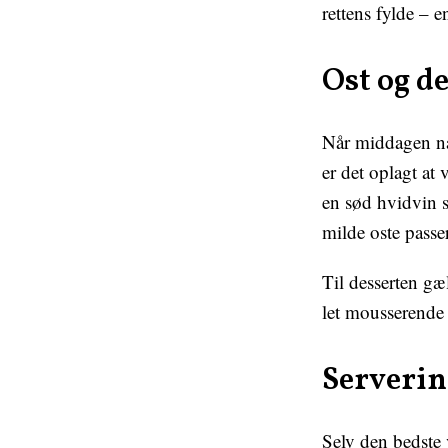
rettens fylde – 
Ost og d
Når middagen nær
er det oplagt at 
en sød hvidvin 
milde oste passe
Til desserten gæl
let mousserende 
Serverin
Selv den bedste 