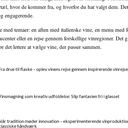
rtæl, hvor de kommer fra, og hvorfor du har valgt dem. De
og engagerende.
e med temaer: en aften med italienske vine, en menu med 
center eller en rejse gennem forskellige vinregioner. Det 
ør det lettere at vælge vine, der passer sammen.
Fra drue til flaske – oplev vinens rejse gennem inspirerende vinrejse
Vinsmagning som kreativ udfoldelse: Slip fantasien fri i glasset
Når tradition møder innovation – eksperimenterende vinproduktio
klassiske håndværk