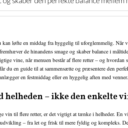
ekt og skaber den perfekte balance mellem 
kan løfte en middag fra hyggelig til uforglemmelig. Når 
 fremhæver de hinandens smage og skaber balance i måltid
gtige vine, når menuen består af flere retter – og hvordan 
får du en guide til at sammensætte og præsentere den perf
anlægger en festmiddag eller en hyggelig aften med venner
d helheden – ikke den enkelte v
 vin til flere retter, er det vigtigt at tænke i helheder. En
 udvikling – fra let og frisk til mere fyldig og kompleks. D