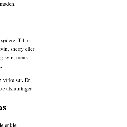
e maden.
sødere. Til ost
vin, sherry eller
g syre, mens
n.
n virke sur. En
te afslutninger.
as
le enkle