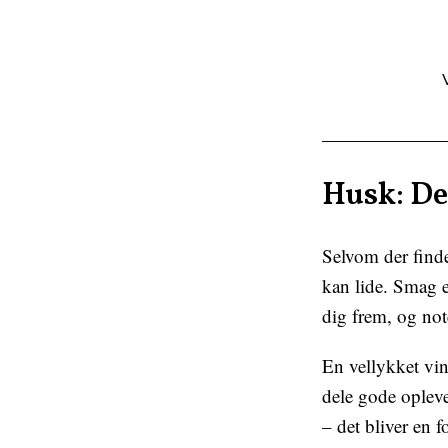
Husk: De
Selvom der finde
kan lide. Smag e
dig frem, og note
En vellykket vi
dele gode oplev
– det bliver en f