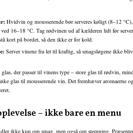
r:
Hvidvin og mousserende bør serveres køligt (8–12 °C)
t ved 16–18 °C. Tag rødvinen ud af kælderen lidt før serve
tå kort på bordet, så den ikke er for kold.
e:
Server vinene fra let til kraftig, så smagsløgene ikke bli
glas, der passer til vinens type – store glas til rødvin, mind
lanke glas til mousserende vin. Det fremhæver aromaerne o
eret.
oplevelse – ikke bare en menu
ler ikke kun om smag, men også om stemning. Præsenter 