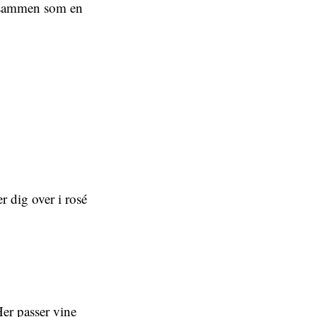
r sammen som en
 dig over i rosé
 Her passer vine