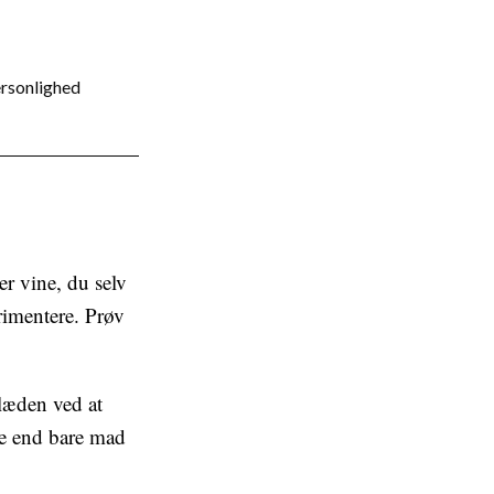
personlighed
er vine, du selv
rimentere. Prøv
læden ved at
re end bare mad