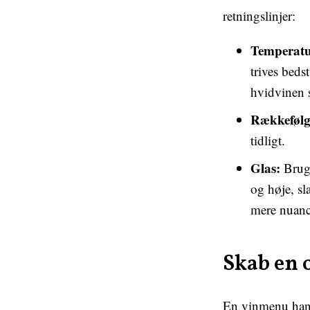
retningslinjer:
Temperatu
trives beds
hvidvinen s
Rækkefølg
tidligt.
Glas:
Brug 
og høje, s
mere nuanc
Skab en 
En vinmenu hand