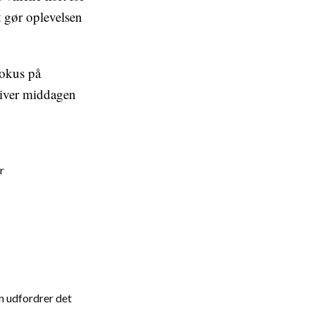
t gør oplevelsen
fokus på
giver middagen
r
n udfordrer det