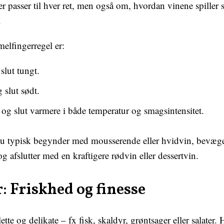
r passer til hver ret, men også om, hvordan vinene spille
.
elfingerregel er:
 slut tungt.
g slut sødt.
t og slut varmere i både temperatur og smagsintensitet.
du typisk begynder med mousserende eller hvidvin, bevæger
 og afslutter med en kraftigere rødvin eller dessertvin.
: Friskhed og finesse
 lette og delikate – fx fisk, skaldyr, grøntsager eller salater.